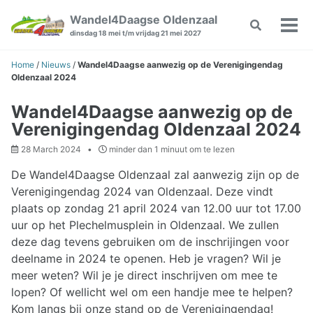
Skip
Skip
Skip
Wandel4Daagse Oldenzaal
Toggle
to
to
to
Wiss
dinsdag 18 mei t/m vrijdag 21 mei 2027
search
primary
content
footer
Men
navigation
Home
/
Nieuws
/
Wandel4Daagse aanwezig op de Verenigingendag
Oldenzaal 2024
Wandel4Daagse aanwezig op de
Verenigingendag Oldenzaal 2024
28 March 2024
minder dan 1 minuut om te lezen
De Wandel4Daagse Oldenzaal zal aanwezig zijn op de
Verenigingendag 2024 van Oldenzaal. Deze vindt
plaats op zondag 21 april 2024 van 12.00 uur tot 17.00
uur op het Plechelmusplein in Oldenzaal. We zullen
deze dag tevens gebruiken om de inschrijingen voor
deelname in 2024 te openen. Heb je vragen? Wil je
meer weten? Wil je je direct inschrijven om mee te
lopen? Of wellicht wel om een handje mee te helpen?
Kom langs bij onze stand op de Verenigingendag!