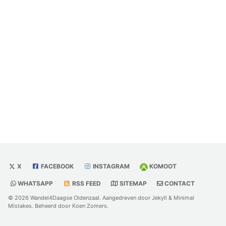
X
FACEBOOK
INSTAGRAM
KOMOOT
WHATSAPP
RSS FEED
SITEMAP
CONTACT
© 2026 Wandel4Daagse Oldenzaal. Aangedreven door
Jekyll
&
Minimal
Mistakes
. Beheerd door
Koen Zomers
.