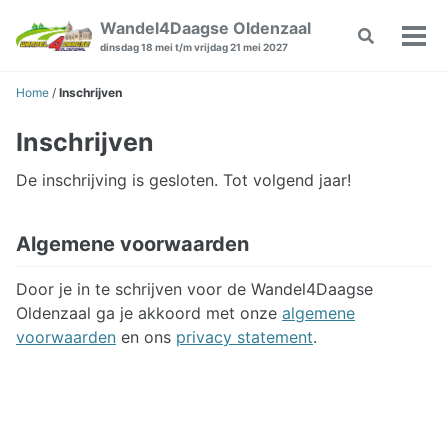
Skip
Skip
Skip
Wandel4Daagse Oldenzaal
Toggle
to
to
to
Wiss
dinsdag 18 mei t/m vrijdag 21 mei 2027
search
primary
content
footer
Men
navigation
Home
/
Inschrijven
Inschrijven
De inschrijving is gesloten. Tot volgend jaar!
Algemene voorwaarden
Door je in te schrijven voor de Wandel4Daagse
Oldenzaal ga je akkoord met onze
algemene
voorwaarden
en ons
privacy statement
.