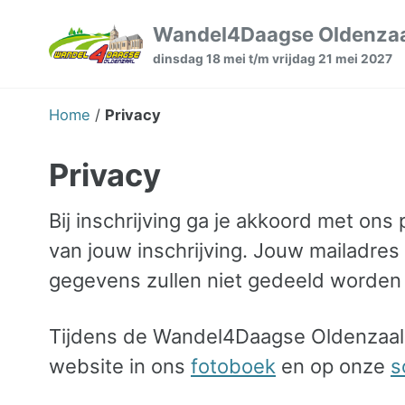
Skip
Skip
Skip
Wandel4Daagse Oldenza
to
to
to
dinsdag 18 mei t/m vrijdag 21 mei 2027
primary
content
footer
navigation
Home
/
Privacy
Privacy
Bij inschrijving ga je akkoord met on
van jouw inschrijving. Jouw mailadre
gegevens zullen niet gedeeld worden 
Tijdens de Wandel4Daagse Oldenzaal 
website in ons
fotoboek
en op onze
s