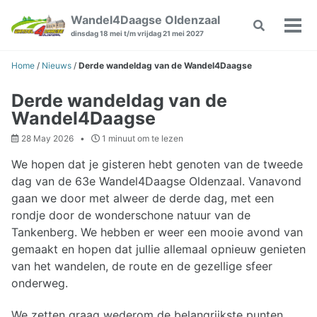
Skip
Skip
Skip
Wandel4Daagse Oldenzaal
Toggle
to
to
to
Wiss
dinsdag 18 mei t/m vrijdag 21 mei 2027
search
primary
content
footer
Men
navigation
Home
/
Nieuws
/
Derde wandeldag van de Wandel4Daagse
Derde wandeldag van de
Wandel4Daagse
28 May 2026
1 minuut om te lezen
We hopen dat je gisteren hebt genoten van de tweede
dag van de 63e Wandel4Daagse Oldenzaal. Vanavond
gaan we door met alweer de derde dag, met een
rondje door de wonderschone natuur van de
Tankenberg. We hebben er weer een mooie avond van
gemaakt en hopen dat jullie allemaal opnieuw genieten
van het wandelen, de route en de gezellige sfeer
onderweg.
We zetten graag wederom de belangrijkste punten