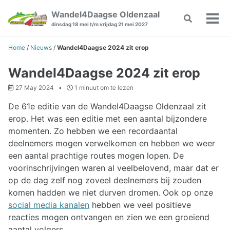
Skip
Skip
Skip
Wandel4Daagse Oldenzaal
Toggle
to
to
to
Wiss
dinsdag 18 mei t/m vrijdag 21 mei 2027
search
primary
content
footer
Men
navigation
Home
/
Nieuws
/
Wandel4Daagse 2024 zit erop
Wandel4Daagse 2024 zit erop
27 May 2024
1 minuut om te lezen
De 61e editie van de Wandel4Daagse Oldenzaal zit
erop. Het was een editie met een aantal bijzondere
momenten. Zo hebben we een recordaantal
deelnemers mogen verwelkomen en hebben we weer
een aantal prachtige routes mogen lopen. De
voorinschrijvingen waren al veelbelovend, maar dat er
op de dag zelf nog zoveel deelnemers bij zouden
komen hadden we niet durven dromen. Ook op onze
social media kanalen
hebben we veel positieve
reacties mogen ontvangen en zien we een groeiend
aantal volgers.