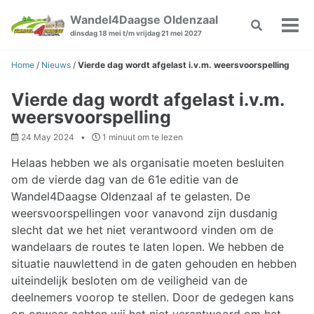
Skip
Skip
Skip
Wandel4Daagse Oldenzaal
Toggle
to
to
to
Wiss
dinsdag 18 mei t/m vrijdag 21 mei 2027
search
primary
content
footer
Men
navigation
Home
/
Nieuws
/
Vierde dag wordt afgelast i.v.m. weersvoorspelling
Vierde dag wordt afgelast i.v.m.
weersvoorspelling
24 May 2024
1 minuut om te lezen
Helaas hebben we als organisatie moeten besluiten
om de vierde dag van de 61e editie van de
Wandel4Daagse Oldenzaal af te gelasten. De
weersvoorspellingen voor vanavond zijn dusdanig
slecht dat we het niet verantwoord vinden om de
wandelaars de routes te laten lopen. We hebben de
situatie nauwlettend in de gaten gehouden en hebben
uiteindelijk besloten om de veiligheid van de
deelnemers voorop te stellen. Door de gedegen kans