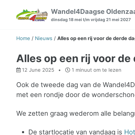
Skip
Skip
Skip
Wandel4Daagse Oldenza
to
to
to
dinsdag 18 mei t/m vrijdag 21 mei 2027
primary
content
footer
navigation
Home
/
Nieuws
/
Alles op een rij voor de derde d
Alles op een rij voor d
12 June 2025
1 minuut om te lezen
Ook de tweede dag van de Wandel4Da
met een rondje door de wonderschon
We zetten graag wederom alle belangri
De startlocatie van vandaag is
Hot