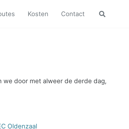
outes
Kosten
Contact
Toggle
search
 we door met alweer de derde dag,
 EC Oldenzaal