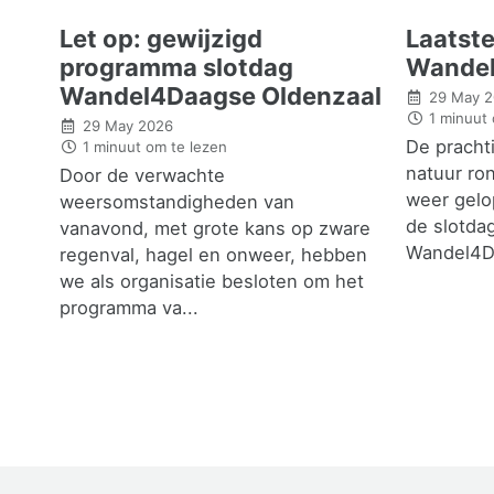
Let op: gewijzigd
Laatst
programma slotdag
Wande
Wandel4Daagse Oldenzaal
29 May 
1 minuut 
29 May 2026
De pracht
1 minuut om te lezen
natuur ro
Door de verwachte
weer gelo
weersomstandigheden van
de slotda
vanavond, met grote kans op zware
Wandel4Da
regenval, hagel en onweer, hebben
we als organisatie besloten om het
programma va...