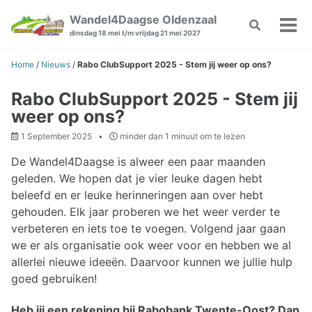
Skip
Skip
Skip
Wandel4Daagse Oldenzaal
Toggle
to
to
to
Wiss
dinsdag 18 mei t/m vrijdag 21 mei 2027
search
primary
content
footer
Men
navigation
Home
/
Nieuws
/
Rabo ClubSupport 2025 - Stem jij weer op ons?
Rabo ClubSupport 2025 - Stem jij
weer op ons?
1 September 2025
minder dan 1 minuut om te lezen
De Wandel4Daagse is alweer een paar maanden
geleden. We hopen dat je vier leuke dagen hebt
beleefd en er leuke herinneringen aan over hebt
gehouden. Elk jaar proberen we het weer verder te
verbeteren en iets toe te voegen. Volgend jaar gaan
we er als organisatie ook weer voor en hebben we al
allerlei nieuwe ideeën. Daarvoor kunnen we jullie hulp
goed gebruiken!
Heb jij een rekening bij Rabobank Twente-Oost? Dan