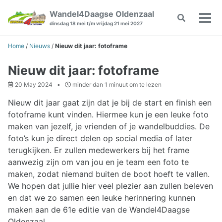
Skip
Skip
Skip
Wandel4Daagse Oldenzaal
Toggle
to
to
to
Wiss
dinsdag 18 mei t/m vrijdag 21 mei 2027
search
primary
content
footer
Men
navigation
Home
/
Nieuws
/
Nieuw dit jaar: fotoframe
Nieuw dit jaar: fotoframe
20 May 2024
minder dan 1 minuut om te lezen
Nieuw dit jaar gaat zijn dat je bij de start en finish een
fotoframe kunt vinden. Hiermee kun je een leuke foto
maken van jezelf, je vrienden of je wandelbuddies. De
foto’s kun je direct delen op social media of later
terugkijken. Er zullen medewerkers bij het frame
aanwezig zijn om van jou en je team een foto te
maken, zodat niemand buiten de boot hoeft te vallen.
We hopen dat jullie hier veel plezier aan zullen beleven
en dat we zo samen een leuke herinnering kunnen
maken aan de 61e editie van de Wandel4Daagse
Oldenzaal.