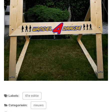
Labels:
61e editie
Categorieën:
nieuws