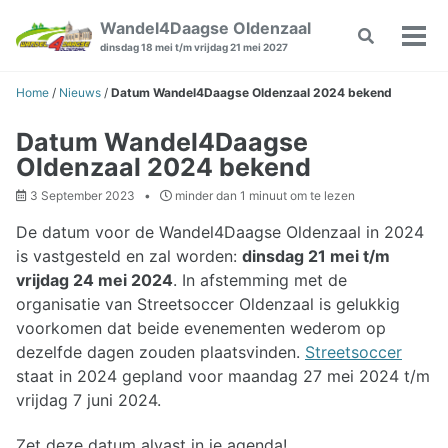
Skip
Skip
Skip
Wandel4Daagse Oldenzaal
Toggle
to
to
to
Wiss
dinsdag 18 mei t/m vrijdag 21 mei 2027
search
primary
content
footer
Men
navigation
Home
/
Nieuws
/
Datum Wandel4Daagse Oldenzaal 2024 bekend
Datum Wandel4Daagse
Oldenzaal 2024 bekend
3 September 2023
minder dan 1 minuut om te lezen
De datum voor de Wandel4Daagse Oldenzaal in 2024
is vastgesteld en zal worden:
dinsdag 21 mei t/m
vrijdag 24 mei 2024
. In afstemming met de
organisatie van Streetsoccer Oldenzaal is gelukkig
voorkomen dat beide evenementen wederom op
dezelfde dagen zouden plaatsvinden.
Streetsoccer
staat in 2024 gepland voor maandag 27 mei 2024 t/m
vrijdag 7 juni 2024.
Zet deze datum alvast in je agenda!