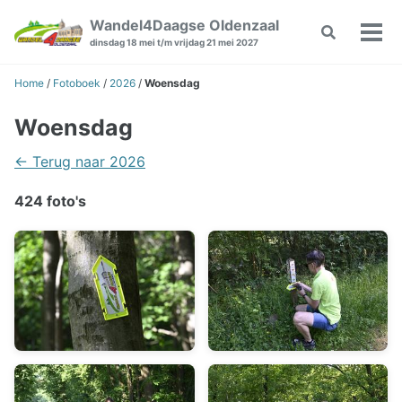
Skip
Skip
Skip
Wandel4Daagse Oldenzaal
Toggle
to
to
to
Wiss
dinsdag 18 mei t/m vrijdag 21 mei 2027
search
primary
content
footer
Men
navigation
Home
/
Fotoboek
/
2026
/
Woensdag
Woensdag
← Terug naar 2026
424 foto's