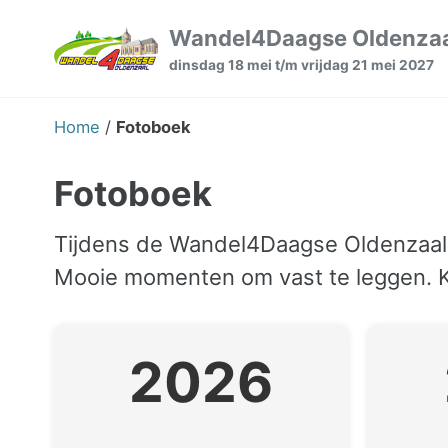
Skip
Skip
Skip
Wandel4Daagse Oldenza
to
to
to
dinsdag 18 mei t/m vrijdag 21 mei 2027
primary
content
footer
navigation
Home
/
Fotoboek
Fotoboek
Tijdens de Wandel4Daagse Oldenzaal 
Mooie momenten om vast te leggen. Kl
2026