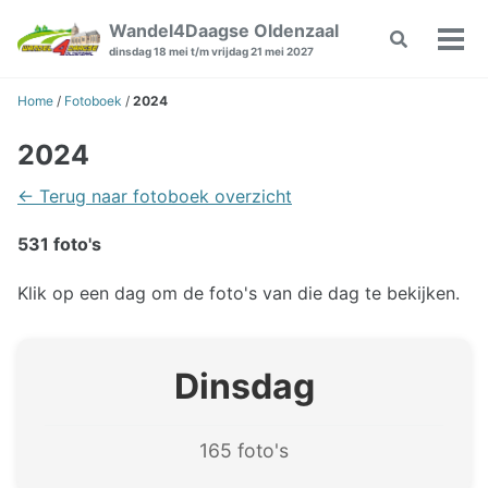
Skip
Skip
Skip
Wandel4Daagse Oldenzaal
Toggle
to
to
to
Wiss
dinsdag 18 mei t/m vrijdag 21 mei 2027
search
primary
content
footer
Men
navigation
Home
/
Fotoboek
/
2024
2024
← Terug naar fotoboek overzicht
531 foto's
Klik op een dag om de foto's van die dag te bekijken.
Dinsdag
165 foto's