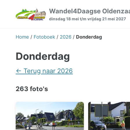
Skip
Skip
Skip
Wandel4Daagse Oldenza
to
to
to
dinsdag 18 mei t/m vrijdag 21 mei 2027
primary
content
footer
navigation
Home
/
Fotoboek
/
2026
/
Donderdag
Donderdag
← Terug naar 2026
263 foto's