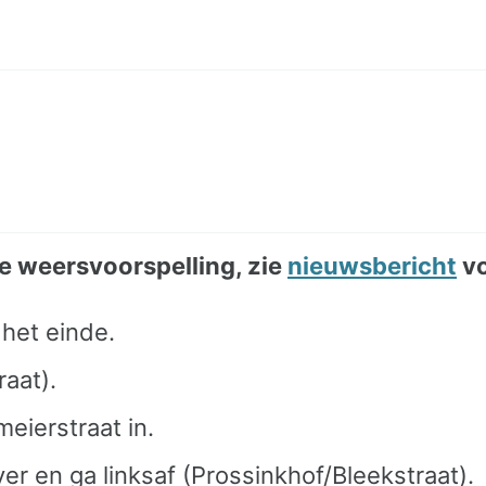
 de weersvoorspelling, zie
nieuwsbericht
vo
 het einde.
raat).
meierstraat in.
er en ga linksaf (Prossinkhof/Bleekstraat).