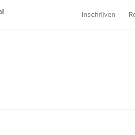
al
Inschrijven
R