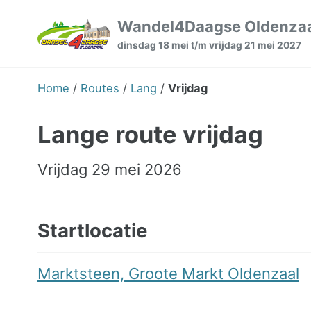
Skip
Skip
Skip
Wandel4Daagse Oldenza
to
to
to
dinsdag 18 mei t/m vrijdag 21 mei 2027
primary
content
footer
navigation
Home
/
Routes
/
Lang
/
Vrijdag
Lange route vrijdag
Vrijdag 29 mei 2026
Startlocatie
Marktsteen, Groote Markt Oldenzaal