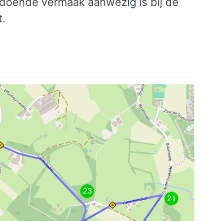
ldoende vermaak aanwezig is bij de
t.