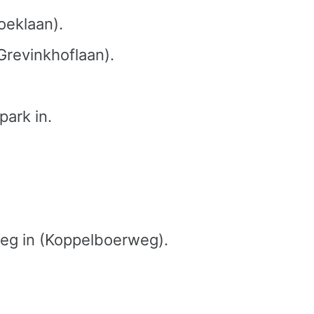
oeklaan).
Grevinkhoflaan).
park in.
 weg in (Koppelboerweg).