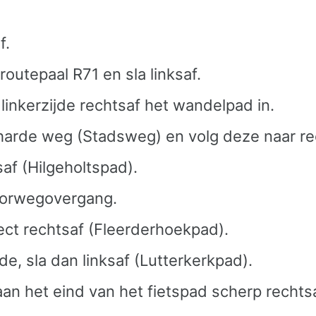
f.
routepaal R71 en sla linksaf.
linkerzijde rechtsaf het wandelpad in.
erharde weg (Stadsweg) en volg deze naar re
saf (Hilgeholtspad).
poorwegovergang.
ect rechtsaf (Fleerderhoekpad).
nde, sla dan linksaf (Lutterkerkpad).
 aan het eind van het fietspad scherp recht